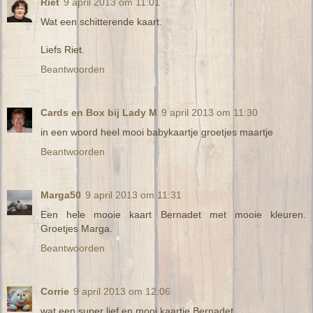
Riet
9 april 2013 om 11:01
Wat een schitterende kaart.
Liefs Riet.
Beantwoorden
Cards en Box bij Lady M
9 april 2013 om 11:30
in een woord heel mooi babykaartje groetjes maartje
Beantwoorden
Marga50
9 april 2013 om 11:31
Een hele mooie kaart Bernadet met mooie kleuren.
Groetjes Marga.
Beantwoorden
Corrie
9 april 2013 om 12:06
wat een super lief en mooi kaartje Bernadet