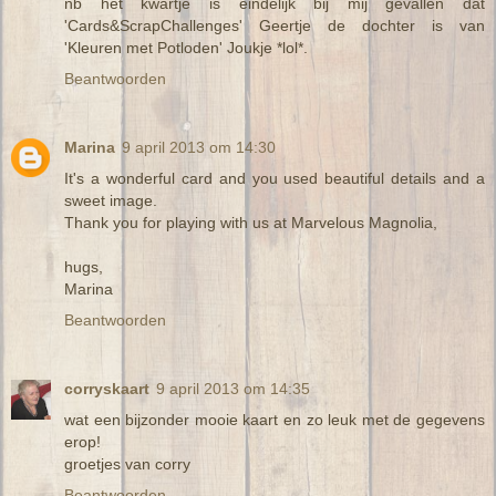
nb het kwartje is eindelijk bij mij gevallen dat
'Cards&ScrapChallenges' Geertje de dochter is van
'Kleuren met Potloden' Joukje *lol*.
Beantwoorden
Marina
9 april 2013 om 14:30
It's a wonderful card and you used beautiful details and a
sweet image.
Thank you for playing with us at Marvelous Magnolia,
hugs,
Marina
Beantwoorden
corryskaart
9 april 2013 om 14:35
wat een bijzonder mooie kaart en zo leuk met de gegevens
erop!
groetjes van corry
Beantwoorden