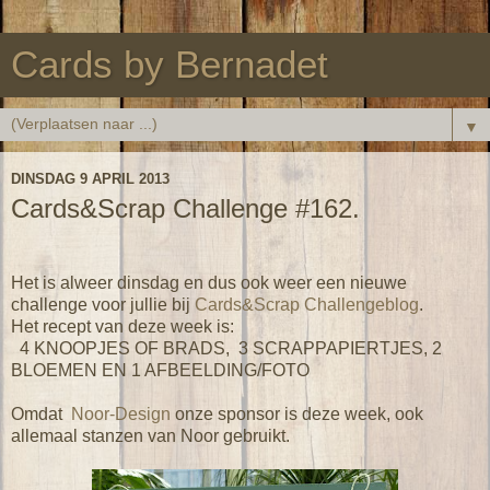
Cards by Bernadet
▼
DINSDAG 9 APRIL 2013
Cards&Scrap Challenge #162.
Het is alweer dinsdag en dus ook weer een nieuwe
challenge voor jullie bij
Cards&Scrap Challengeblog
.
Het recept van deze week is:
4 KNOOPJES OF BRADS, 3 SCRAPPAPIERTJES, 2
BLOEMEN EN 1 AFBEELDING/FOTO
Omdat
Noor-Design
onze sponsor is deze week, ook
allemaal stanzen van Noor gebruikt.