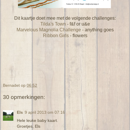
Dit kaartje doet mee met de volgende challenges:
Tilda's Town
- f&f or u&e
Marvelous Magnolia Challenge
- anything goes
Ribbon Girls
- flowers
Bernadet
op
06:52
30 opmerkingen:
Els
9 april 2013 om 07:16
Hele leuke baby kaart.
Groetjes, Els