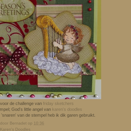
 voor de challenge van
friday sketchers
empel; God's little angel van
karen's doodles
 'snaren' van de stempel heb ik dik garen gebruikt.
 door
Bernadet
op
10:36
Karen's Doodles