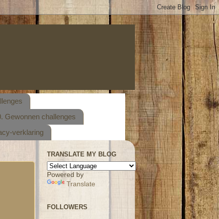
llenges
. Gewonnen challenges
acy-verklaring
TRANSLATE MY BLOG
Powered by
Translate
FOLLOWERS