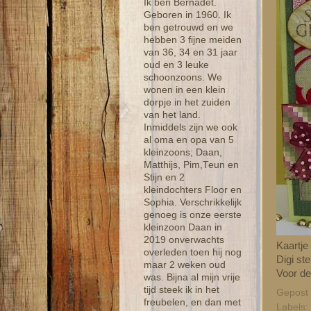
Ik ben Bernadet.
Geboren in 1960. Ik
ben getrouwd en we
hebben 3 fijne meiden
van 36, 34 en 31 jaar
oud en 3 leuke
schoonzoons. We
wonen in een klein
dorpje in het zuiden
van het land.
Inmiddels zijn we ook
al oma en opa van 5
kleinzoons; Daan,
Matthijs, Pim,Teun en
Stijn en 2
kleindochters Floor en
Sophia. Verschrikkelijk
genoeg is onze eerste
kleinzoon Daan in
2019 onverwachts
Kaartje
overleden toen hij nog
Digi st
maar 2 weken oud
Voor de
was. Bijna al mijn vrije
tijd steek ik in het
Gepost
freubelen, en dan met
Labels: