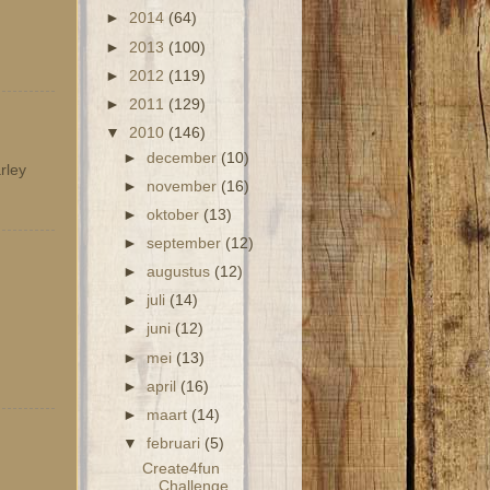
►
2014
(64)
►
2013
(100)
►
2012
(119)
►
2011
(129)
▼
2010
(146)
►
december
(10)
rley
►
november
(16)
►
oktober
(13)
►
september
(12)
►
augustus
(12)
►
juli
(14)
►
juni
(12)
►
mei
(13)
►
april
(16)
►
maart
(14)
▼
februari
(5)
Create4fun
Challenge