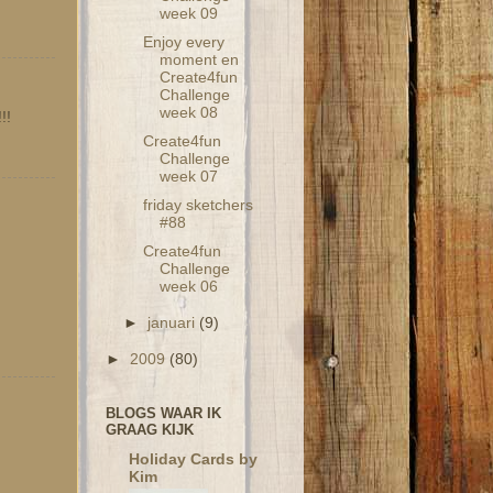
week 09
Enjoy every
moment en
Create4fun
Challenge
week 08
!!
Create4fun
Challenge
week 07
friday sketchers
#88
Create4fun
Challenge
week 06
►
januari
(9)
►
2009
(80)
BLOGS WAAR IK
GRAAG KIJK
Holiday Cards by
Kim