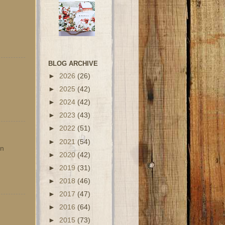
BLOG ARCHIVE
►
2026
(26)
►
2025
(42)
►
2024
(42)
►
2023
(43)
►
2022
(51)
►
2021
(54)
en
►
2020
(42)
►
2019
(31)
►
2018
(46)
►
2017
(47)
►
2016
(64)
►
2015
(73)