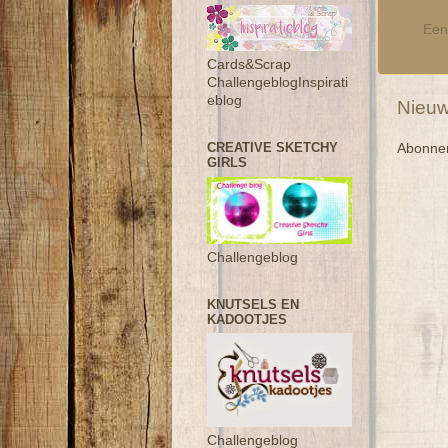
Een
Cards&Scrap
ChallengeblogInspirati
eblog
Nieuw
CREATIVE SKETCHY
Abonne
GIRLS
Challengeblog
KNUTSELS EN
KADOOTJES
Challengeblog