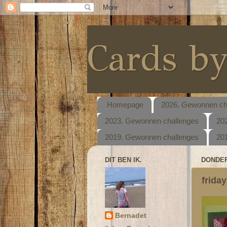
Cards b
Homepage
2026. Gewonnen ch
2023. Gewonnen challenges
20
2019. Gewonnen challenges
20
DIT BEN IK.
DONDER
frida
Bernadet