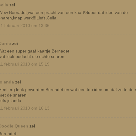
celia
zei
Wow Bernadet,wat een pracht van een kaart!Super dat idee van de
snaren,knap werk!!!Liefs,Celia.
11 februari 2010 om 13:36
Corrie
zei
Wat een super gaaf kaartje Bernadet
wat leuk bedacht die echte snaren
11 februari 2010 om 15:19
jolanda
zei
Heel erg leuk geworden Bernadet en wat een top idee om dat zo te do
met de snaren!
liefs jolanda
11 februari 2010 om 16:13
Doodle Queen
zei
Bernadet: