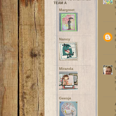
TEAM A
Margreet
Nancy
Miranda
Geesje