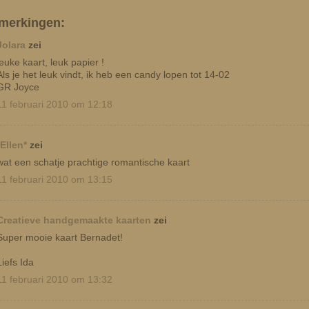
merkingen:
Jolara
zei
leuke kaart, leuk papier !
Als je het leuk vindt, ik heb een candy lopen tot 14-02
GR Joyce
11 februari 2010 om 12:18
*Ellen*
zei
wat een schatje prachtige romantische kaart
11 februari 2010 om 13:15
Creatieve handgemaakte kaarten
zei
Super mooie kaart Bernadet!
Liefs Ida
11 februari 2010 om 13:32