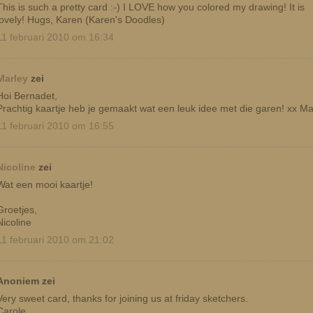
This is such a pretty card :-) I LOVE how you colored my drawing! It is
lovely! Hugs, Karen (Karen's Doodles)
11 februari 2010 om 16:34
Marley
zei
Hoi Bernadet,
Prachtig kaartje heb je gemaakt wat een leuk idee met die garen! xx Ma
11 februari 2010 om 16:55
Nicoline
zei
Wat een mooi kaartje!
Groetjes,
Nicoline
11 februari 2010 om 21:02
Anoniem zei
Very sweet card, thanks for joining us at friday sketchers.
Carole