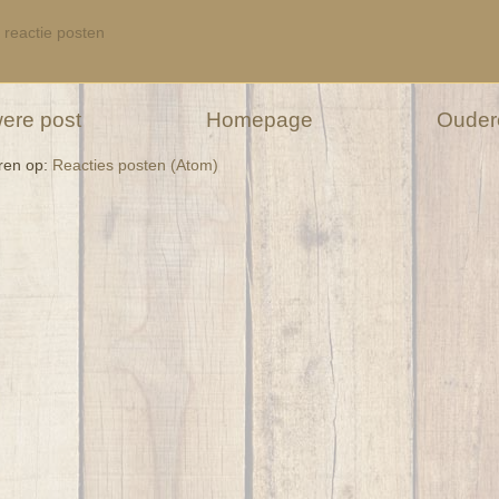
 reactie posten
ere post
Homepage
Ouder
ren op:
Reacties posten (Atom)