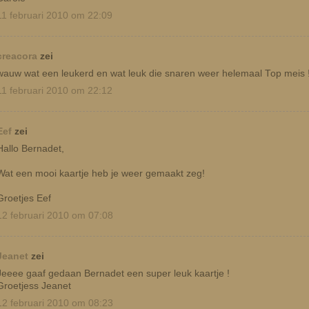
11 februari 2010 om 22:09
creacora
zei
wauw wat een leukerd en wat leuk die snaren weer helemaal Top meis !
11 februari 2010 om 22:12
Eef
zei
Hallo Bernadet,
Wat een mooi kaartje heb je weer gemaakt zeg!
Groetjes Eef
12 februari 2010 om 07:08
Jeanet
zei
Jeeee gaaf gedaan Bernadet een super leuk kaartje !
Groetjess Jeanet
12 februari 2010 om 08:23