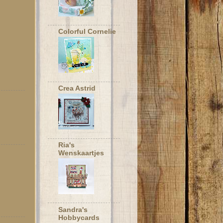
Colorful Cornelie
Crea Astrid
Ria's
Wenskaartjes
Sandra's
Hobbycards